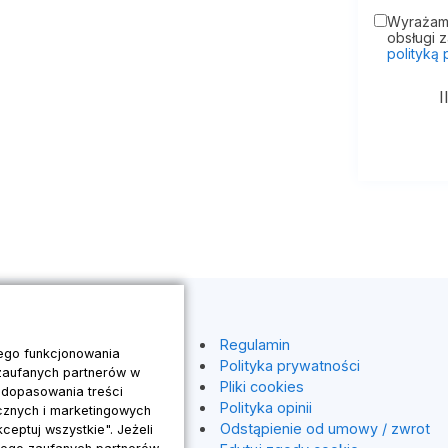
Wyrażam 
obsługi 
polityką
I
na
Regulamin
wego funkcjonowania
Polityka prywatności
 zaufanych partnerów w
Pliki cookies
 dopasowania treści
Polityka opinii
ycznych i marketingowych
tnerski
Odstąpienie od umowy / zwrot
ceptuj wszystkie". Jeżeli