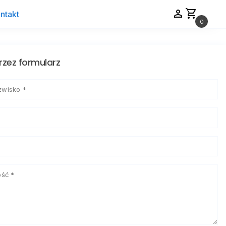
person
shopping_cart
ntakt
0
rzez formularz