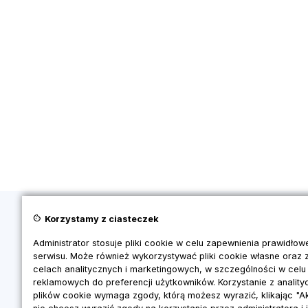
cookie
Korzystamy z ciasteczek
Strona głów
Administrator stosuje pliki cookie w celu zapewnienia prawidło
Cennik
serwisu. Może również wykorzystywać pliki cookie własne oraz
Demo
celach analitycznych i marketingowych, w szczególności w celu
Case Study
reklamowych do preferencji użytkowników. Korzystanie z analit
Program Par
plików cookie wymaga zgody, którą możesz wyrazić, klikając "Ak