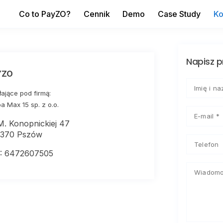
Co to PayZO?
Cennik
Demo
Case Study
Ko
Napisz p
YZO
łające pod firmą:
a Max 15 sp. z o.o.
 M. Konopnickiej 47
370 Pszów
: 6472607505