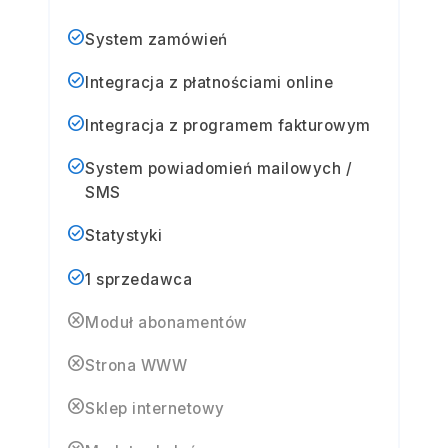
check_circle
System zamówień
check_circle
Integracja z płatnościami online
check_circle
Integracja z programem fakturowym
check_circle
System powiadomień mailowych /
SMS
check_circle
Statystyki
check_circle
1 sprzedawca
cancel
Moduł abonamentów
cancel
Strona WWW
cancel
Sklep internetowy