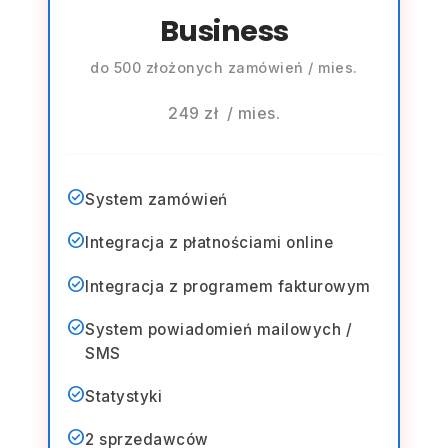
Business
do 500 złożonych zamówień / mies.
249 zł
/ mies.
check_circle
System zamówień
check_circle
Integracja z płatnościami online
check_circle
Integracja z programem fakturowym
check_circle
System powiadomień mailowych /
SMS
check_circle
Statystyki
check_circle
2 sprzedawców