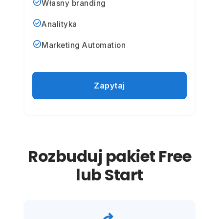
check_circle
Własny branding
check_circle
Analityka
check_circle
Marketing Automation
Zapytaj
Rozbuduj pakiet Free
lub Start