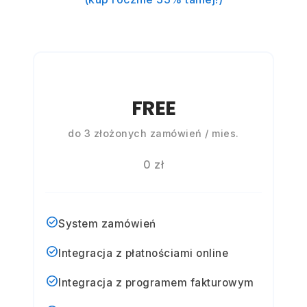
FREE
do 3 złożonych zamówień / mies.
0 zł
check_circle
System zamówień
check_circle
Integracja z płatnościami online
check_circle
Integracja z programem fakturowym