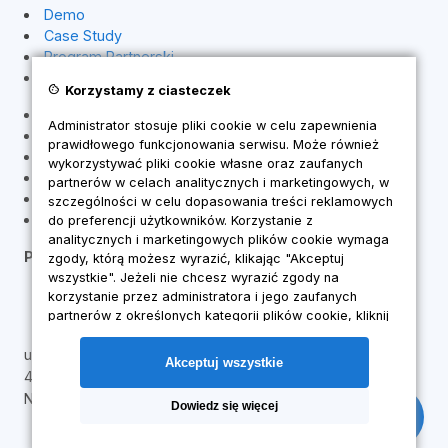
Demo
Case Study
Program Partnerski
Kontakt
cookie
Korzystamy z ciasteczek
Regulamin
Administrator stosuje pliki cookie w celu zapewnienia
Polityka prywatności
prawidłowego funkcjonowania serwisu. Może również
Pliki cookies
wykorzystywać pliki cookie własne oraz zaufanych
Polityka opinii
partnerów w celach analitycznych i marketingowych, w
Odstąpienie od umowy / zwrot
szczególności w celu dopasowania treści reklamowych
Edytuj zgody cookie
do preferencji użytkowników. Korzystanie z
analitycznych i marketingowych plików cookie wymaga
PayZO
zgody, którą możesz wyrazić, klikając "Akceptuj
wszystkie". Jeżeli nie chcesz wyrazić zgody na
576-121-013
korzystanie przez administratora i jego zaufanych
kontakt@payzo.pl
partnerów z określonych kategorii plików cookie, kliknij
"Dowiedz się więcej" i zdecyduj o swoich
ul. M. Konopnickiej 47
preferencjach. Wyrażoną zgodę można wycofać w
Akceptuj wszystkie
każdym momencie poprzez zmianę preferencji plików
44-370 Pszów
cookie. Możliwość edycji zgód cookie znajdziesz w
NIP: 6472607505
Dowiedz się więcej
stopce strony pod przyciskiem "Edytuj zgody cookie".
Korzystanie z plików cookie we wskazanych powyżej