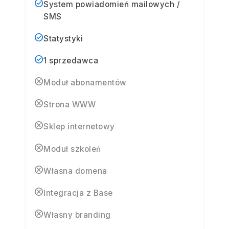
check_circle
System powiadomień mailowych /
SMS
check_circle
Statystyki
check_circle
1 sprzedawca
cancel
Moduł abonamentów
cancel
Strona WWW
cancel
Sklep internetowy
cancel
Moduł szkoleń
cancel
Własna domena
cancel
Integracja z Base
cancel
Własny branding