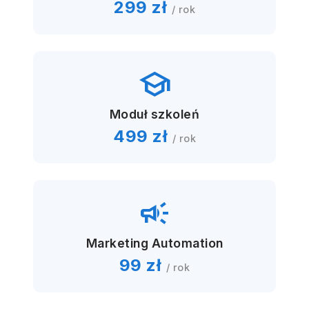
299 zł
/ rok
school
Moduł szkoleń
499 zł
/ rok
campaign
Marketing Automation
99 zł
/ rok