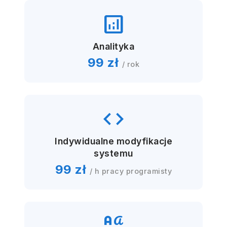
analytics
Analityka
99 zł
/ rok
code
Indywidualne modyfikacje
systemu
99 zł
/ h pracy programisty
brand_family