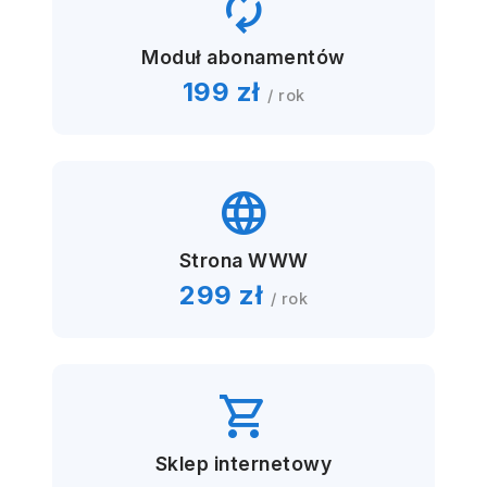
autorenew
Moduł abonamentów
199 zł
/ rok
language
Strona WWW
299 zł
/ rok
shopping_cart
Sklep internetowy