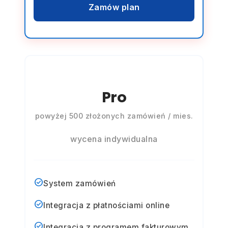
Zamów plan
Pro
powyżej 500 złożonych zamówień / mies.
wycena indywidualna
check_circle
System zamówień
check_circle
Integracja z płatnościami online
check_circle
Integracja z programem fakturowym