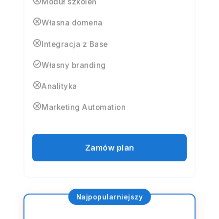
cancel
Moduł szkoleń
cancel
Własna domena
cancel
Integracja z Base
check_circle
Własny branding
cancel
Analityka
cancel
Marketing Automation
Zamów plan